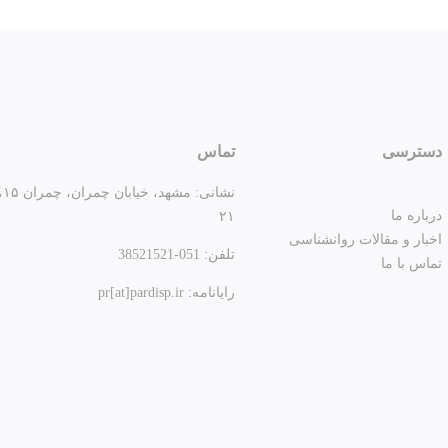
دسترسی
تماس
نشانی:
مشه
درباره ما
۲۱
اخبار و مقالات روانشناسی
تلفن:
051-38521521
تماس با ما
رایانامه: pr[at]pardisp.ir