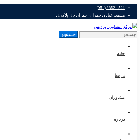
1521 3852 (051)
مشهد، خیابان چمران، چمران 15، پلاک 21
جستجو
خانه
تازه‌ها
مشاوران
درباره