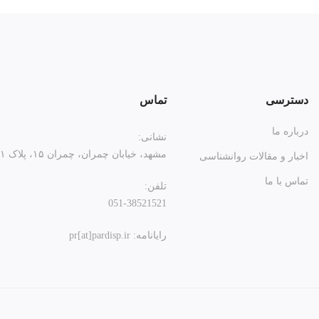
دسترسی
تماس
درباره ما
نشانی:
مشهد، خیابان چمران، چمران ۱۵، پلاک ۲۱
اخبار و مقالات روانشناسی
تماس با ما
تلفن:
051-38521521
رایانامه: pr[at]pardisp.ir