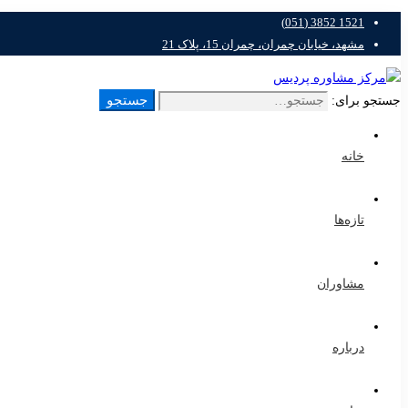
1521 3852 (051)
مشهد، خیابان چمران، چمران 15، پلاک 21
جستجو
جستجو برای:
خانه
تازه‌ها
مشاوران
درباره