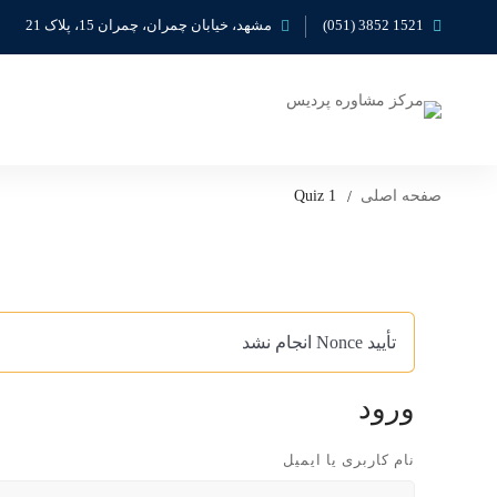
1521 3852 (051)
مشهد، خیابان چمران، چمران 15، پلاک 21
صفحه اصلی
Quiz 1
تأیید Nonce انجام نشد
ورود
نام کاربری یا ایمیل