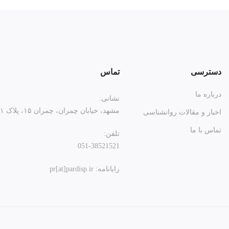
دسترسی
تماس
درباره ما
نشانی:
مشهد، خیابان چمران، چمران ۱۵، پلاک ۲۱
اخبار و مقالات روانشناسی
تماس با ما
تلفن:
051-38521521
رایانامه: pr[at]pardisp.ir