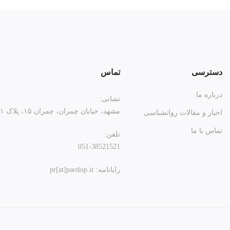
دسترسی
تماس
درباره ما
نشانی:
مشهد، خیابان چمران، چمران ۱۵، پلاک ۲۱
اخبار و مقالات روانشناسی
تماس با ما
تلفن:
051-38521521
رایانامه: pr[at]pardisp.ir