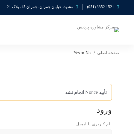
1521 3852 (051)
مشهد، خیابان چمران، چمران 15، پلاک 21
صفحه اصلی
Yes or No
تأیید Nonce انجام نشد
ورود
نام کاربری یا ایمیل