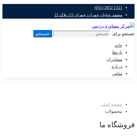
1521 3852 (051)
مشهد، خیابان چمران، چمران 15، پلاک 21
جستجو
جستجو برای:
خانه
تازه‌ها
مشاوران
درباره
تماس
صفحه اصلی
محصولات
فروشگاه ما