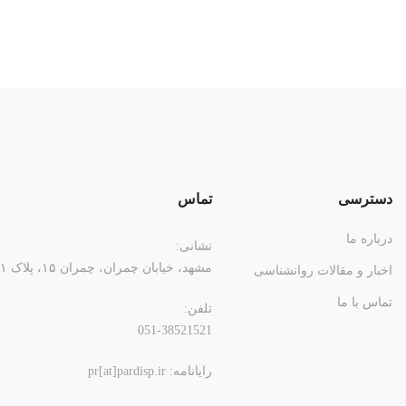
دسترسی
تماس
درباره ما
نشانی:
مشهد، خیابان چمران، چمران ۱۵، پلاک ۲۱
اخبار و مقالات روانشناسی
تماس با ما
تلفن:
051-38521521
رایانامه: pr[at]pardisp.ir