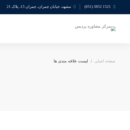
1521 3852 (051)
مشهد، خیابان چمران، چمران 15، پلاک 21
صفحه اصلی
لیست علاقه مندی ها